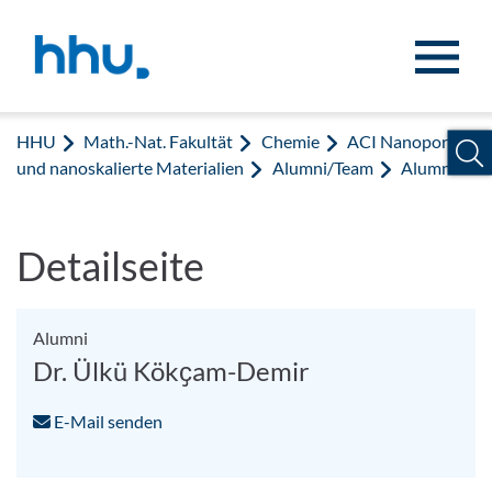
Zum Inhalt springen
Zur Suche springen
HHU
Math.-Nat. Fakultät
Chemie
ACI Nanoporöse
und nanoskalierte Materialien
Alumni/Team
Alumni
Detailseite
Alumni
Dr. Ülkü Kökҫam-Demir
E-Mail senden