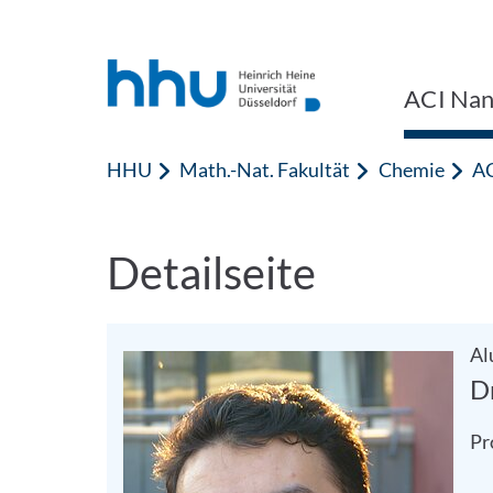
Zum Inhalt springen
Zur Suche springen
ACI Nan
HHU
Math.-Nat. Fakultät
Chemie
AC
Detailseite
Al
D
Pr