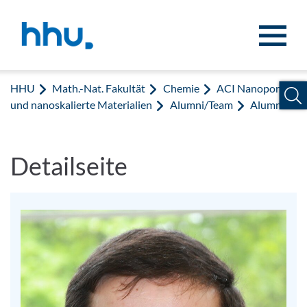
Zum Inhalt springen
Zur Suche springen
HHU
Math.-Nat. Fakultät
Chemie
ACI Nanoporöse
und nanoskalierte Materialien
Alumni/Team
Alumni
Detailseite