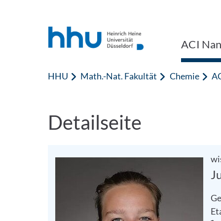
Zum Inhalt springen
Zur Suche springen
ACI Nan
HHU
Math.-Nat. Fakultät
Chemie
AC
Detailseite
wi
J
Ge
Et