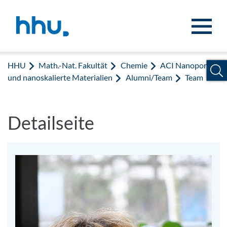
Zum Inhalt springen
Zur Suche springen
HHU
Math.-Nat. Fakultät
Chemie
ACI Nanoporöse
und nanoskalierte Materialien
Alumni/Team
Team
Detailseite