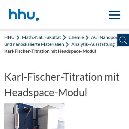
Zum Inhalt springen
Zur Suche springen
HHU
Math.-Nat. Fakultät
Chemie
ACI Nanoporöse
und nanoskalierte Materialien
Analytik-Ausstattung
Karl-Fischer-Titration mit Headspace-Modul
Karl-Fischer-Titration mit
Headspace-Modul