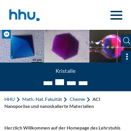
Zum Inhalt springen
Zur Suche springen
Pause
Sc
Kristalle
HHU
Math.-Nat. Fakultät
Chemie
ACI
Nanoporöse und nanoskalierte Materialien
Herzlich Willkommen auf der Homepage des Lehrstuhls